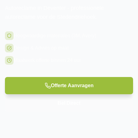
Autoreclame in Deventer - professionele
autoreclame voor de Stedendriehoek.
Hoogwaardige materialen (3M, Avery)
Design & Advies op maat
Maatwerk offerte binnen 24 uur
Offerte Aanvragen
Bel Direct