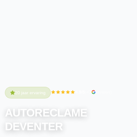
4.9/5
(47
reviews)
20 jaar ervaring
AUTORECLAME
DEVENTER