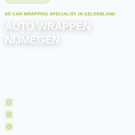
DÉ CAR-WRAPPING SPECIALIST IN GELDERLAND
AUTO WRAPPEN
NIJMEGEN
Als specialist in auto wrappen zijn wij dagelijks
actief in Nijmegen en omgeving. Met 3M- en Avery-
gecertificeerde folie transformeren wij uw voertuig
vakkundig en duurzaam.
3M & Avery gecertificeerde folie
15+ jaar ervaring & vakkundige montage
5 jaar garantie op materiaal & montage