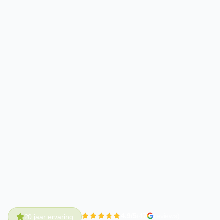
4.9/5
(47
reviews)
20 jaar ervaring