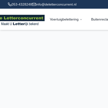
053-4328248
info@deletterconcurrent.nl
Voertuigbelettering
Buitenrecl