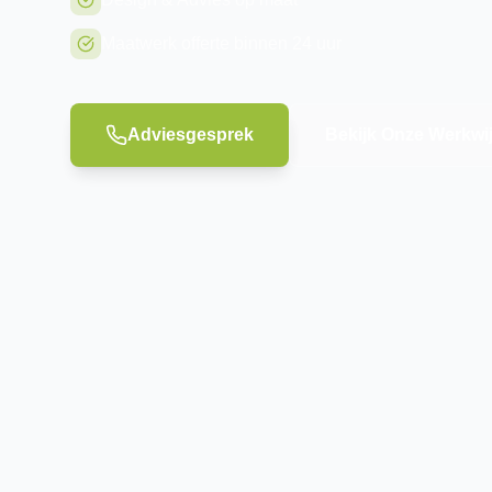
Maatwerk offerte binnen 24 uur
Adviesgesprek
Bekijk Onze Werkwi