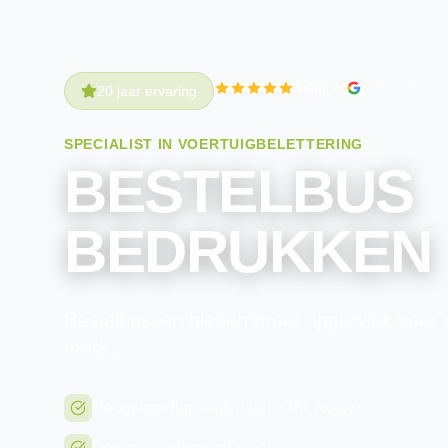
4.9/5
(47
reviews)
20 jaar ervaring
SPECIALIST IN VOERTUIGBELETTERING
BESTELBUS
BEDRUKKEN
Bestelbussen bieden groot oppervlak voor
merk.
Hoogwaardige materialen (3M, Avery)
Design & Advies op maat