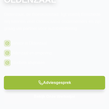
Oldenzaal, de Boeskoolstad, ligt vlakbij Enschede.
Wij kennen veel Oldenzaalse ondernemers en zijn
graag uw partner voor autobelettering.
Service in Oldenzaal
Oldenzaal en omgeving
Flexibele afspraken
Adviesgesprek
Bekijk Onze Werkwijze