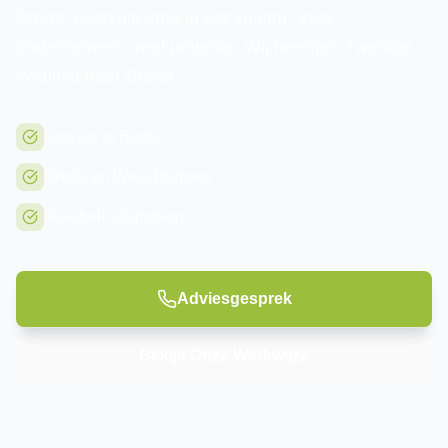
Breda, gastvrije stad in het zuiden. Veel
ondernemers, veel potentie. Wij brengen Twentse
kwaliteit naar Breda.
Service in Breda
Breda en West-Brabant
Flexibele afspraken
Adviesgesprek
Bekijk Onze Werkwijze