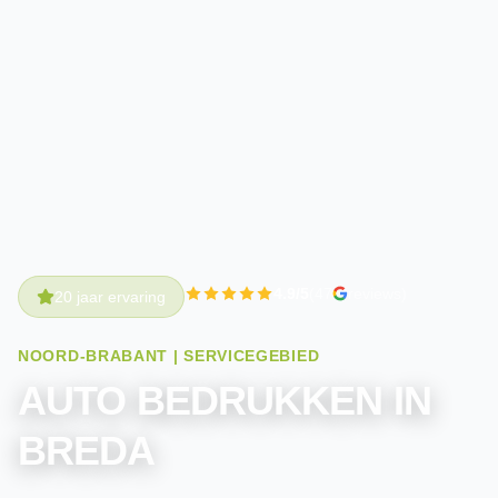
4.9/5
(47
reviews)
20 jaar ervaring
NOORD-BRABANT | SERVICEGEBIED
AUTO BEDRUKKEN IN
BREDA