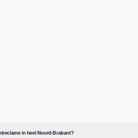
CTIE
MONTAGE
dige materialen worden op
Vakkundige montage door e
oduceerd in onze eigen
specialisten, op locatie of bij
s.
ichtreclame in heel Noord-Brabant?