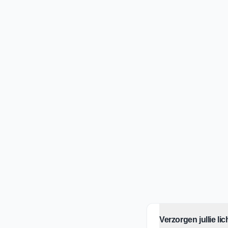
ONTWERP & ADVIES
PRODU
Wij maken een professioneel ontwerp
Hoogwaar
op basis van uw wensen en huisstijl.
maat gepr
werkplaat
Verzorgen jullie l