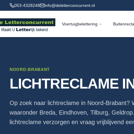
053-4328248
info@deletterconcurrent.nl
Voertuigbelettering
Buitenrecl
NOORD-BRABANT
LICHTRECLAME
I
Op zoek naar
lichtreclame
in
Noord-Brabant
? W
waaronder
Breda, Eindhoven, Tilburg, Geldrop
lichtreclame
verzorgen en vraag vrijblijvend een