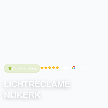
4.9/5
(47
reviews)
20 jaar ervaring
LICHTRECLAME
NIJKERK