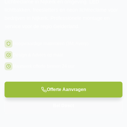
Lichtreclame in Nijkerk en omgeving. LED
lichtbakken, freesletters en neon lichtreclame voor
bedrijven in Nijkerk. Professionele montage en
service voor de regio Gelderland.
Hoogwaardige materialen (3M, Avery)
Design & Advies op maat
Maatwerk offerte binnen 24 uur
Offerte Aanvragen
Bel Direct