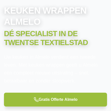
KEUKEN WRAPPEN
ALMELO
DÉ SPECIALIST IN
DE
TWENTSE TEXTIELSTAD
Uw keuken in Almelo verdient een tweede
leven. Met keuken wrappen geeft u Almelo
een compleet nieuwe uitstraling – snel,
betaalbaar en zonder sloopwerk.
Gratis Offerte
Almelo