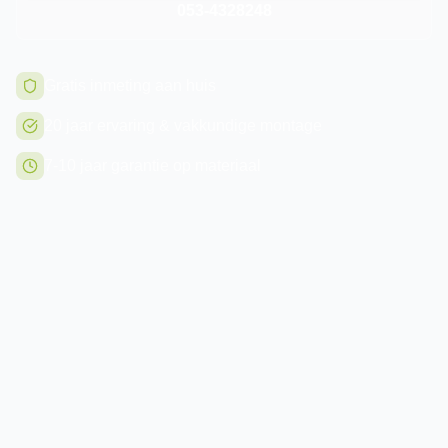
053-4328248
Gratis inmeting aan huis
20 jaar ervaring & vakkundige montage
7-10 jaar garantie op materiaal