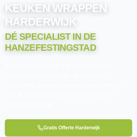
KEUKEN WRAPPEN
HARDERWIJK
DÉ SPECIALIST IN
DE
HANZEFESTINGSTAD
Bent u in Harderwijk toe aan een frisse,
moderne keuken zonder de kosten en
rompslomp van een complete verbouwing?
Dan is keuken wrappen in Harderwijk de
slimme oplossing.
Gratis Offerte
Harderwijk