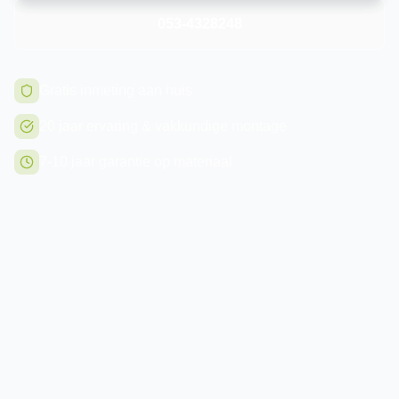
053-4328248
Gratis inmeting aan huis
20 jaar ervaring & vakkundige montage
7-10 jaar garantie op materiaal