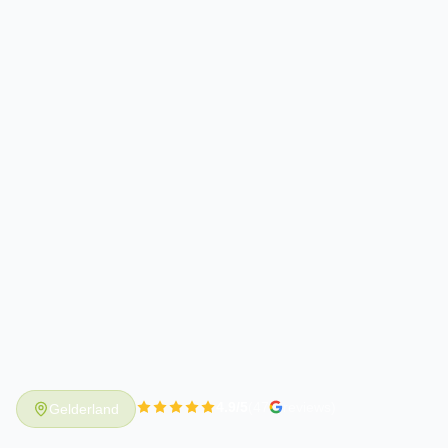
4.9/5
(47
reviews)
Gelderland