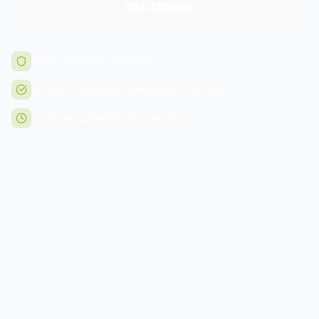
053-4328248
Gratis inmeting aan huis
20 jaar ervaring & vakkundige montage
7-10 jaar garantie op materiaal