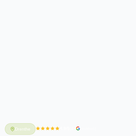
4.9/5
(47
reviews)
Drenthe