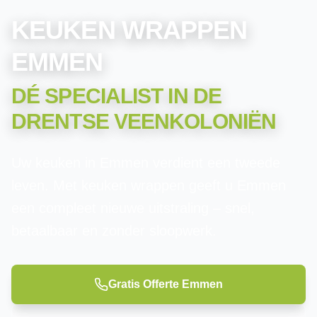
KEUKEN WRAPPEN
EMMEN
DÉ SPECIALIST IN
DE
DRENTSE VEENKOLONIËN
Uw keuken in Emmen verdient een tweede
leven. Met keuken wrappen geeft u Emmen
een compleet nieuwe uitstraling – snel,
betaalbaar en zonder sloopwerk.
Gratis Offerte
Emmen